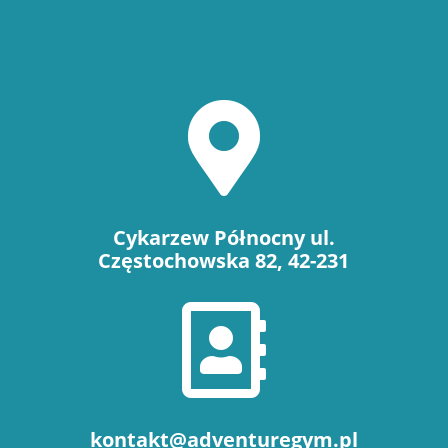

Cykarzew Północny ul.
Częstochowska 82, 42-231

kontakt@adventuregym.pl