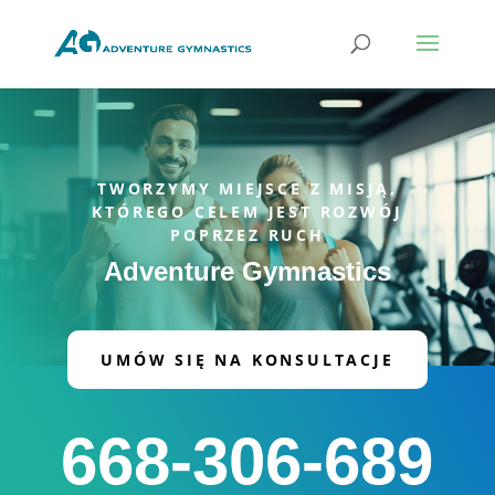
TWORZYMY MIEJSCE Z MISJĄ,
KTÓREGO CELEM JEST ROZWÓJ
POPRZEZ RUCH
Adventure Gymnastics
UMÓW SIĘ NA KONSULTACJE
668-306-689