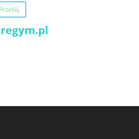
Prześlij
regym.pl