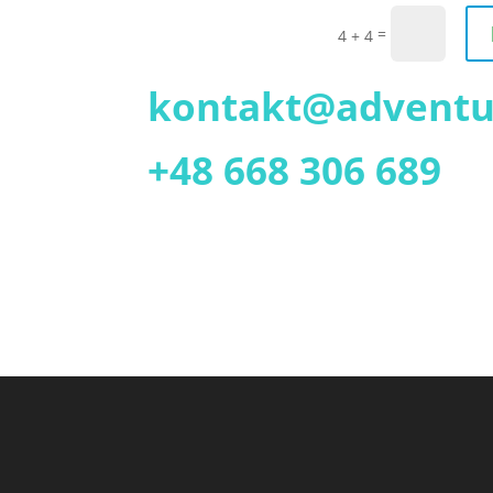
=
4 + 4
kontakt@adventu
+48 668 306 689