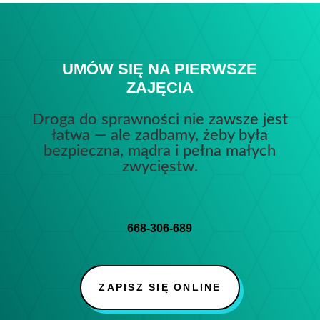
UMÓW SIĘ NA PIERWSZE
ZAJĘCIA
Droga do sprawności nie zawsze jest
łatwa — ale zadbamy, żeby była
bezpieczna, mądra i pełna małych
zwycięstw.
668-306-689
ZAPISZ SIĘ ONLINE